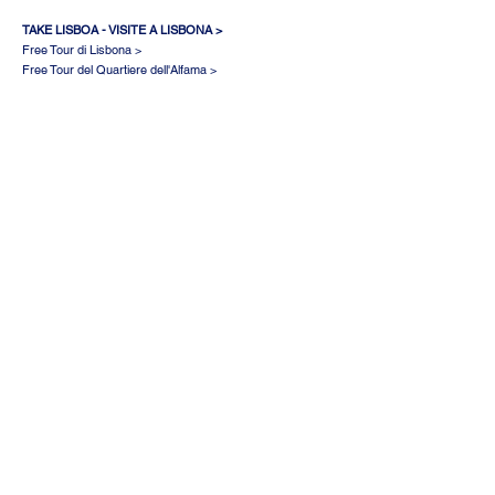
TAKE LISBOA - VISITE A LISBONA >
Free Tour di Lisbona >
Free Tour del Quartiere dell'Alfama >
Free Tour del Quartiere di Graça e Mouraria >
Free Tour del Quartiere di Belém >
Free Tour di Sintra >
Free Tour dela Lisbona Alternativa >
Free Tour di Cascais>
Altri Tour >
TAKE ÉVORA - VISITE A ÉVORA >
Free Tour di Évora >
TAKE PORTO - VISITE A PORTO >
Free Tour di Porto >
Free Tour dela Porto Alternativa >
Altri Tour >
TAKE BRAGA - VISITE A BRAGA >
Free Tour di Braga>
TAKE GUIMARÃES >
Free Tour di Guimarães >